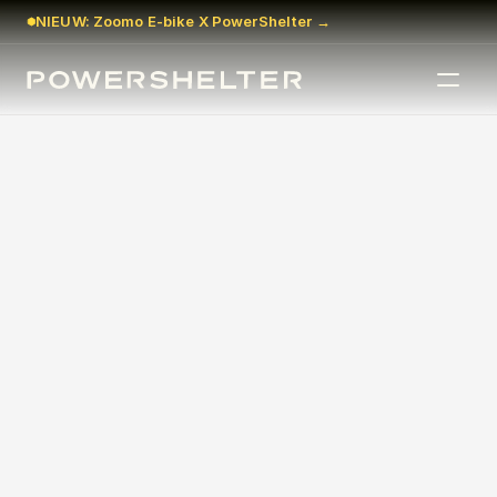
NIEUW: Zoomo E-bike X PowerShelter →