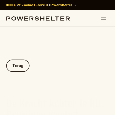
NIEUW: Zoomo E-bike X PowerShelter →
Terug
De Kracht Achter Je Rit: 
Begrijpen van het 