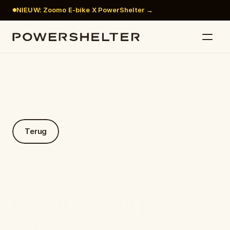
NIEUW: Zoomo E-bike X PowerShelter →
Terug
Van 50 naar 30 km/u: 
Amsterdamse 