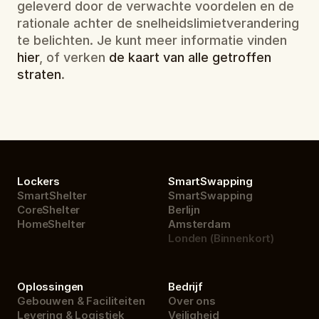
geleverd door de verwachte voordelen en de 
rationale achter de snelheidslimietverandering 
te belichten. Je kunt meer informatie vinden 
hier
, of verken 
de kaart van alle getroffen 
straten
.
Lockers
SmartSwapping
SmartShelter
SmartSwapping
CoreShelter
Berlijn
HomeShelter
Amsterdam
Londen (Binnenkort)
Oplossingen
Bedrijf
Gebouwen & Faciliteiten
Over ons
Levering & Logistiek
Veiligheid