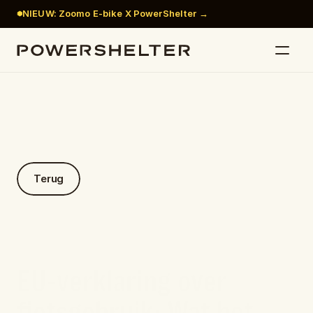
NIEUW: Zoomo E-bike X PowerShelter →
Terug
EU-verklaring over 
fietsgebruik: Wat het 